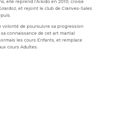
, elle reprend l’Aïkido en 2010, croise
irardoz, et rejoint le club de Cranves-Sales
epuis.
e volonté de poursuivre sa progression
 sa connaissance de cet art martial
sormais les cours
Enfants
, et remplace
aux cours
Adultes
.