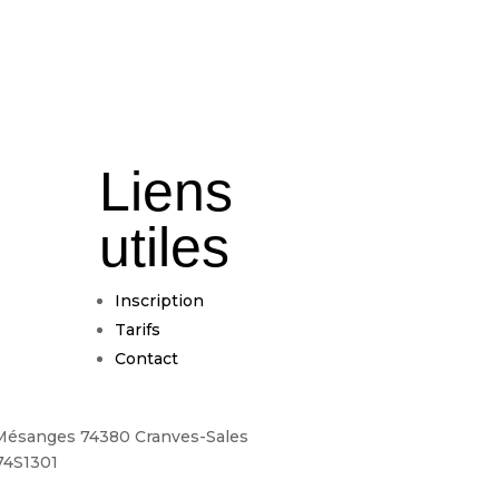
Liens
utiles
Inscription
Tarifs
Contact
es Mésanges 74380 Cranves-Sales
74S1301