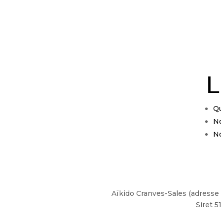
L
Q
No
No
Aïkido Cranves-Sales (adresse 
Siret 