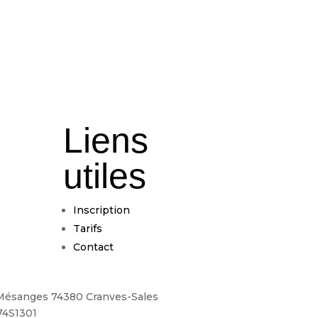
Liens
utiles
Inscription
Tarifs
Contact
es Mésanges 74380 Cranves-Sales
74S1301