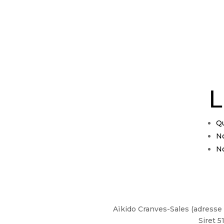
L
Q
No
No
Aïkido Cranves-Sales (adresse 
Siret 