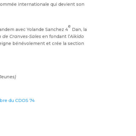
enommée internationale qui devient son
e
tandem avec Yolande Sanchez 4
Dan, la
 de Cranves-Sales
en fondant l’
Aïkido
eigne bénévolement et crée la section
Jeunes)
mbre du CDOS 74