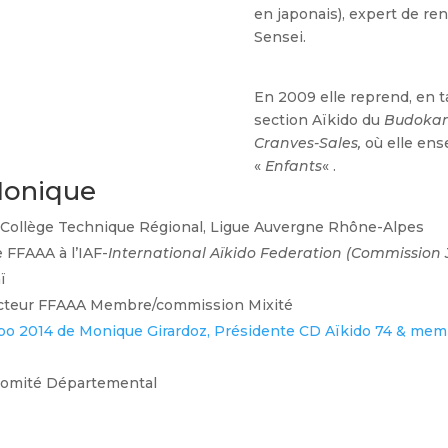
en japonais), expert de r
Sensei.
En 2009 elle reprend, en 
section Aïkido du
Budokan
Cranves-Sales,
où elle ens
«
Enfants
« .
Monique
Collège Technique Régional, Ligue Auvergne Rhône-Alpes
 FFAAA à l’IAF-
International Aïkido Federation (Commission 
ï
ecteur FFAAA Membre/commission Mixité
po 2014 de Monique Girardoz, Présidente CD Aïkido 74 & me
Comité Départemental