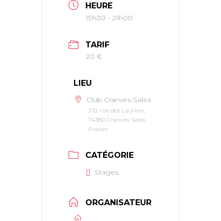
HEURE
19h30 - 21h00
TARIF
20 €
LIEU
Club Cranves-Sales
219, rue des Lauriers,
74380 Cranves-Sales,
France
CATÉGORIE
Stages
ORGANISATEUR