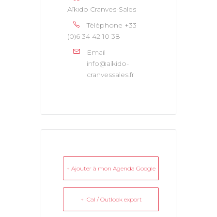
Aïkido Cranves-Sales
Téléphone
+33
(0)6 34 42 10 38
Email
info@aikido-
cranvessales.fr
+ Ajouter à mon Agenda Google
+ iCal / Outlook export