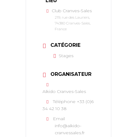
LIEU
Club Cranves-Sales
219, rue des Lauriers,
74380 Cranves-Sales,
France
CATÉGORIE
Stages
ORGANISATEUR
Aïkido Cranves-Sales
Téléphone
+33 (0)6
34 42 10 38
Email
info@aikido-
cranvessales.fr