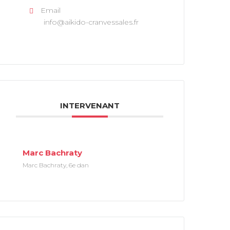
Email
info@aikido-cranvessales.fr
INTERVENANT
Marc Bachraty
Marc Bachraty, 6e dan