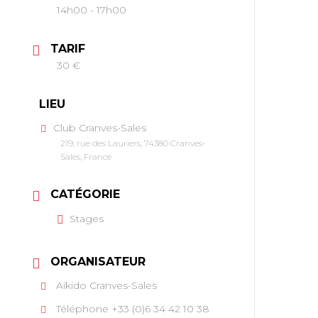
14h00 - 17h00
TARIF
30 €
LIEU
Club Cranves-Sales
219, rue des Lauriers, 74380 Cranves-
Sales, France
CATÉGORIE
Stages
ORGANISATEUR
Aïkido Cranves-Sales
Téléphone
+33 (0)6 34 42 10 38