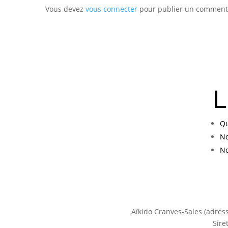
Vous devez
vous connecter
pour publier un comment
L
Qu
No
No
Aïkido Cranves-Sales (adres
Sire