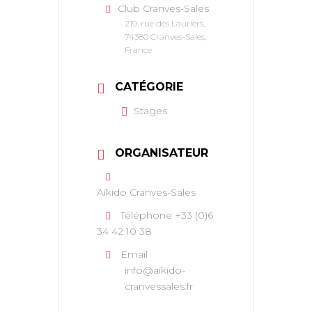
Club Cranves-Sales
219, rue des Lauriers,
74380 Cranves-Sales,
France
CATÉGORIE
Stages
ORGANISATEUR
Aïkido Cranves-Sales
Téléphone
+33 (0)6
34 42 10 38
Email
info@aikido-
cranvessales.fr